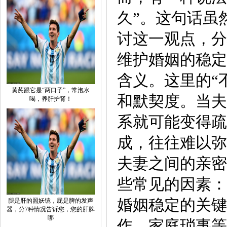
久”。这句话虽
讨这一观点，分
维护婚姻的稳定
含义。这里的“
黄芪跟它是“两口子”，常泡水
和默契度。当夫
喝，养肝护肾！
系就可能变得疏
成，往往难以弥
夫妻之间的亲密
些常见的因素：
婚姻稳定的关键
腿是肝的照妖镜，屁是脾的发声
器，分7种情况告诉您，您的肝脾
哪
作、家庭琐事等